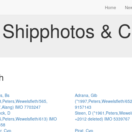
Home
Ne
Shipphotos & C
h
is, Bs
Adrana, Gib
8,Peters,Wewelsfleth/565,
(*1997,Peters,Wewelsfleth/65
,Alang) IMO 7703247
9157143
ck, D
Steen, D (*1961,Peters,Wewels
6,Peters,Wewelsfleth/613) IMO
+2012 deleted) IMO 5339767
358
r, Cyp
Pirat, Cyp