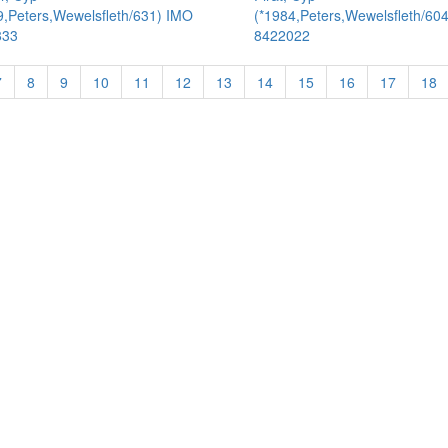
9,Peters,Wewelsfleth/631) IMO
(*1984,Peters,Wewelsfleth/60
833
8422022
7
8
9
10
11
12
13
14
15
16
17
18