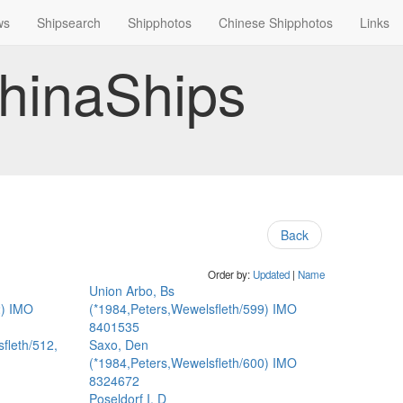
ws
Shipsearch
Shipphotos
Chinese Shipphotos
Links
hinaShips
Back
Order by:
Updated
|
Name
Union Arbo, Bs
2) IMO
(*1984,Peters,Wewelsfleth/599) IMO
8401535
fleth/512,
Saxo, Den
(*1984,Peters,Wewelsfleth/600) IMO
8324672
Poseldorf I, D