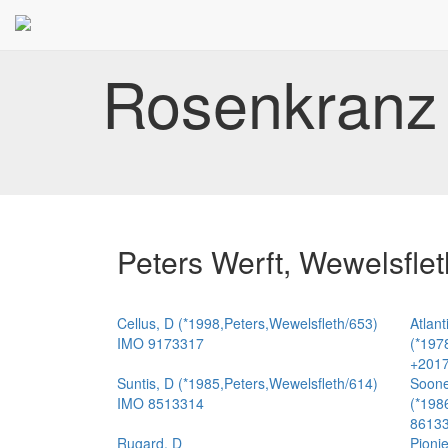
Rosenkranz 
Peters Werft, Wewelsflet
Cellus, D (*1998,Peters,Wewelsfleth/653)
Atlant
IMO 9173317
(*197
+2017
Suntis, D (*1985,Peters,Wewelsfleth/614)
Soone
IMO 8513314
(*198
8613
Rugard, D
Pionie