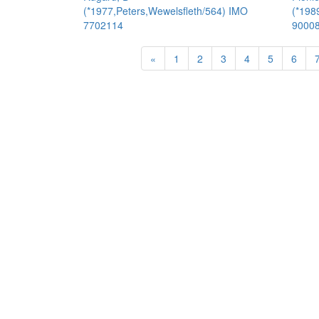
(*1977,Peters,Wewelsfleth/564) IMO
(*198
7702114
9000
«
1
2
3
4
5
6