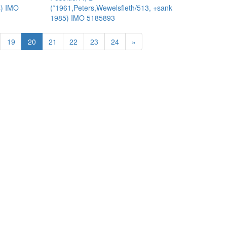
4) IMO
(*1961,Peters,Wewelsfleth/513, +sank
1985) IMO 5185893
19
20
21
22
23
24
»