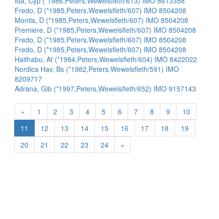
Ida, Cyp (*1986,Peters,Wewelsfleth/613) IMO 8613358
Fredo, D (*1985,Peters,Wewelsfleth/607) IMO 8504208
Montis, D (*1985,Peters,Wewelsfleth/607) IMO 8504208
Premiere, D (*1985,Peters,Wewelsfleth/607) IMO 8504208
Fredo, D (*1985,Peters,Wewelsfleth/607) IMO 8504208
Fredo, D (*1985,Peters,Wewelsfleth/607) IMO 8504208
Haithabu, At (*1984,Peters,Wewelsfleth/604) IMO 8422022
Nordica Hav, Bs (*1982,Peters,Wewelsfleth/591) IMO
8209717
Adrana, Gib (*1997,Peters,Wewelsfleth/652) IMO 9157143
«
1
2
3
4
5
6
7
8
9
10
11
12
13
14
15
16
17
18
19
20
21
22
23
24
»