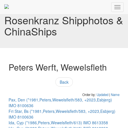
Toggl
navig
Rosenkranz Shipphotos &
ChinaShips
Peters Werft, Wewelsfleth
Back
Order by:
Updated
|
Name
Pax, Den (*1981,Peters,Wewelsfleth/583, +2023,Esbjerg)
IMO 8100636
Fri Star, Bs (*1981,Peters,Wewelsfleth/583, +2023,Esbjerg)
IMO 8100636
Ida, Cyp (*1986,Peters,Wewelsfleth/613) IMO 8613358